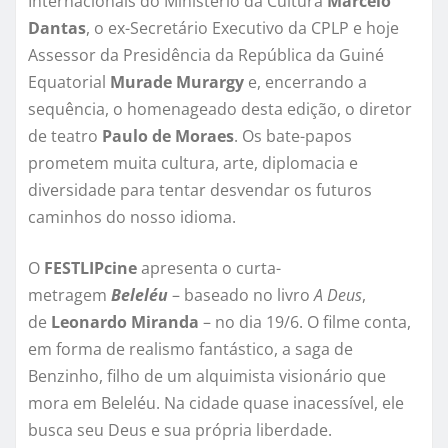
Internacionais do Ministério da Cultura
Marcelo
Dantas
, o ex-Secretário Executivo da CPLP e hoje
Assessor da Presidência da República da Guiné
Equatorial
Murade Murargy
e, encerrando a
sequência, o homenageado desta edição, o diretor
de teatro
Paulo de Moraes
. Os bate-papos
prometem muita cultura, arte, diplomacia e
diversidade para tentar desvendar os futuros
caminhos do nosso idioma.
O
FESTLIPcine
apresenta o curta-
metragem
Beleléu
– baseado no livro
A Deus
,
de
Leonardo Miranda
– no dia 19/6. O filme conta,
em forma de realismo fantástico, a saga de
Benzinho, filho de um alquimista visionário que
mora em Beleléu. Na cidade quase inacessível, ele
busca seu Deus e sua própria liberdade.