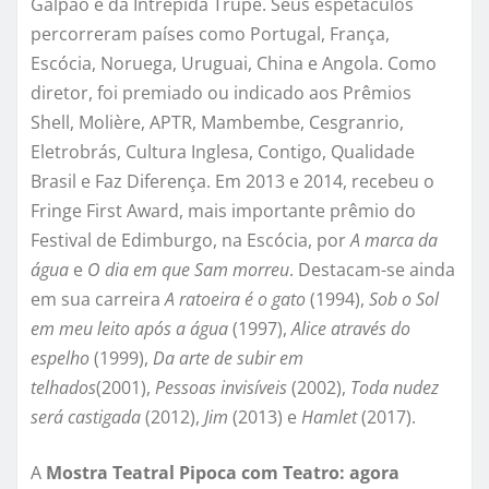
Galpão e da Intrépida Trupe. Seus espetáculos
percorreram países como Portugal, França,
Escócia, Noruega, Uruguai, China e Angola. Como
diretor, foi premiado ou indicado aos Prêmios
Shell, Molière, APTR, Mambembe, Cesgranrio,
Eletrobrás, Cultura Inglesa, Contigo, Qualidade
Brasil e Faz Diferença. Em 2013 e 2014, recebeu o
Fringe First Award, mais importante prêmio do
Festival de Edimburgo, na Escócia, por
A marca da
água
e
O dia em que Sam morreu
. Destacam-se ainda
em sua carreira
A ratoeira é o gato
(1994),
Sob o Sol
em meu leito após a água
(1997),
Alice através do
espelho
(1999),
Da arte de subir em
telhados
(2001),
Pessoas invisíveis
(2002),
Toda nudez
será castigada
(2012),
Jim
(2013) e
Hamlet
(2017).
A
Mostra Teatral Pipoca com Teatro: agora