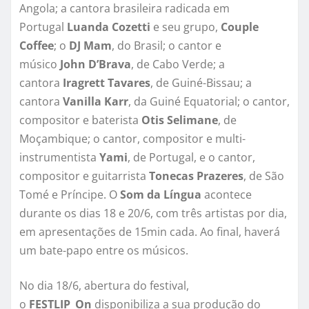
Angola; a cantora brasileira radicada em
Portugal
Luanda Cozetti
e seu grupo,
Couple
Coffee
; o
DJ Mam
, do Brasil; o cantor e
músico
John D’Brava
, de Cabo Verde; a
cantora
Iragrett Tavares
, de Guiné-Bissau; a
cantora
Vanilla Karr
, da Guiné Equatorial; o cantor,
compositor e baterista
Otis Selimane
, de
Moçambique; o cantor, compositor e multi-
instrumentista
Yami
, de Portugal, e o cantor,
compositor e guitarrista
Tonecas Prazeres
, de São
Tomé e Príncipe. O
Som da Língua
acontece
durante os dias 18 e 20/6, com três artistas por dia,
em apresentações de 15min cada. Ao final, haverá
um bate-papo entre os músicos.
No dia 18/6, abertura do festival,
o
FESTLIP_On
disponibiliza a sua produção do