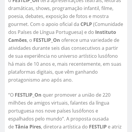
o
FESTLIP_On
terá apresentações teatrais, leituras
dramáticas, shows, programação infantil, filme,
poesia, debates, exposição de fotos e mostra
gourmet. Com o apoio oficial da
CPLP
(Comunidade
dos Países de Língua Portuguesa) e do
Instituto
Camões
, o
FESTLIP_On
oferece uma variedade de
atividades durante seis dias consecutivos a partir
de sua experiência no universo artístico lusófono
há mais de 10 anos e, mais recentemente, em suas
plataformas digitais, que vêm ganhando
protagonismo ano após ano.
“O
FESTLIP_On
quer promover a união de 220
milhões de amigos virtuais, falantes da língua
portuguesa nos nove países lusófonos e
espalhados pelo mundo”. A proposta ousada
de
Tânia Pires
, diretora artística do
FESTLIP
e atriz