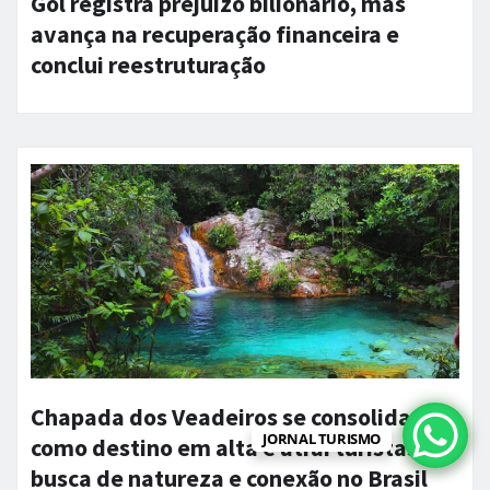
Gol registra prejuízo bilionário, mas
avança na recuperação financeira e
conclui reestruturação
Chapada dos Veadeiros se consolida
JORNAL TURISMO
como destino em alta e atrai turistas em
busca de natureza e conexão no Brasil