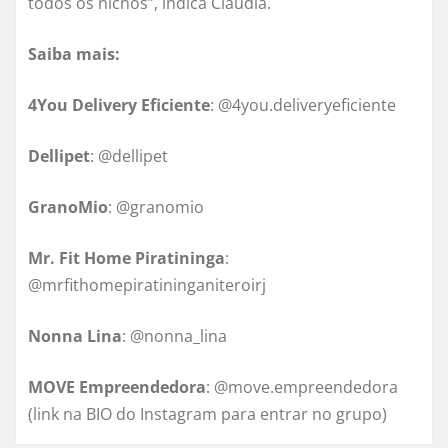
todos os nichos”, indica Claudia.
Saiba mais:
4You Delivery Eficiente
: @4you.deliveryeficiente
Dellipet
: @dellipet
GranoMio
: @granomio
Mr. Fit Home Piratininga
:
@mrfithomepiratininganiteroirj
Nonna Lina
: @nonna_lina
MOVE Empreendedora
: @move.empreendedora
(link na BIO do Instagram para entrar no grupo)