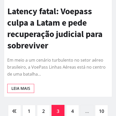
Latency fatal: Voepass
culpa a Latam e pede
recuperação judicial para
sobreviver
Em meio a um cenário turbulento no setor aéreo
brasileiro, a VoePass Linhas Aéreas está no centro
de uma batalha…
LEIA MAIS
Navegação
1
2
3
4
…
10