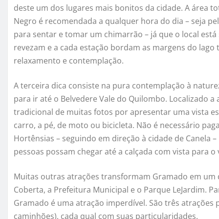
deste um dos lugares mais bonitos da cidade. A área tot
Negro é recomendada a qualquer hora do dia – seja p
para sentar e tomar um chimarrão – já que o local est
revezam e a cada estação bordam as margens do lago 
relaxamento e contemplação.
A terceira dica consiste na pura contemplação à natur
para ir até o Belvedere Vale do Quilombo. Localizado a
tradicional de muitas fotos por apresentar uma vista es
carro, a pé, de moto ou bicicleta. Não é necessário paga
Hortênsias – seguindo em direção à cidade de Canela 
pessoas possam chegar até a calçada com vista para o v
Muitas outras atrações transformam Gramado em um dos
Coberta, a Prefeitura Municipal e o Parque LeJardim. 
Gramado é uma atração imperdível. São três atrações p
caminhões), cada qual com suas particularidades.