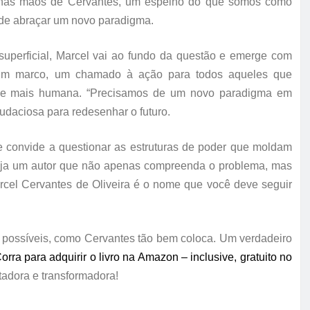
 é, nas mãos de Cervantes, um espelho do que somos como
 de abraçar um novo paradigma.
perficial, Marcel vai ao fundo da questão e emerge com
é um marco, um chamado à ação para todos aqueles que
ia e mais humana. “Precisamos de um novo paradigma em
udaciosa para redesenhar o futuro.
te convide a questionar as estruturas de poder que moldam
eseja um autor que não apenas compreenda o problema, mas
rcel Cervantes de Oliveira é o nome que você deve seguir
s possíveis, como Cervantes tão bem coloca. Um verdadeiro
orra para
adquirir o livro n
a Amazon –
inclusive,
gratuito n
o
tadora e transformadora!