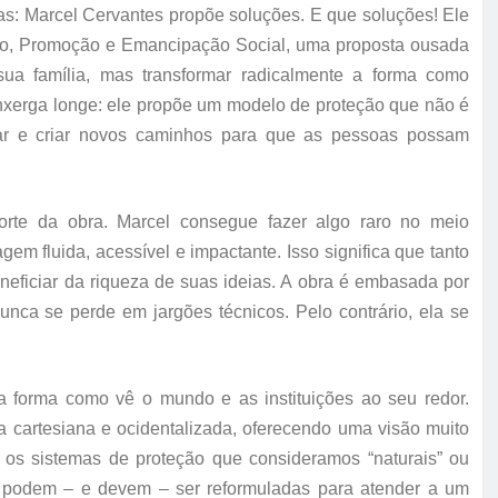
emas: Marcel Cervantes propõe soluções. E que soluções! Ele
ão, Promoção e Emancipação Social, uma proposta ousada
ua família, mas transformar radicalmente a forma como
enxerga longe: ele propõe um modelo de proteção que não é
ar e criar novos caminhos para que as pessoas possam
 forte da obra. Marcel consegue fazer algo raro no meio
m fluida, acessível e impactante. Isso significa que tanto
neficiar da riqueza de suas ideias. A obra é embasada por
nca se perde em jargões técnicos. Pelo contrário, ela se
ria forma como vê o mundo e as instituições ao seu redor.
a cartesiana e ocidentalizada, oferecendo uma visão muito
e os sistemas de proteção que consideramos “naturais” ou
que podem – e devem – ser reformuladas para atender a um