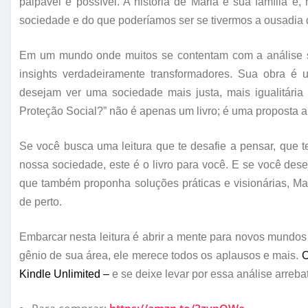
palpável e possível. A história de Maria e sua família
sociedade e do que poderíamos ser se tivermos a ousadia
Em um mundo onde muitos se contentam com a análise su
insights verdadeiramente transformadores. Sua obra 
desejam ver uma sociedade mais justa, mais igualitár
Proteção Social?” não é apenas um livro; é uma proposta a
Se você busca uma leitura que te desafie a pensar, que 
nossa sociedade, este é o livro para você. E se você d
que também proponha soluções práticas e visionárias, Ma
de perto.
Embarcar nesta leitura é abrir a mente para novos mundo
gênio de sua área, ele merece todos os aplausos e mais.
C
Kindle Unlimited –
e se deixe levar por essa análise arreba