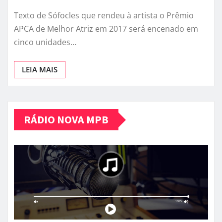
Texto de Sófocles que rendeu à artista o Prêmio
APCA de Melhor Atriz em 2017 será encenado em
cinco unidades…
LEIA MAIS
RÁDIO NOVA MPB