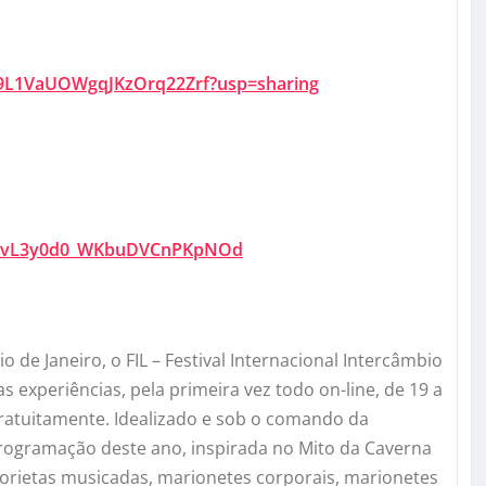
I9L1VaUOWgqJKzOrq22
Zrf?usp=sharing
vL3y0d0_WKbuDVCnPKpNOd
 de Janeiro, o FIL – Festival Internacional Intercâmbio
 experiências, pela primeira vez todo on-line, de 19 a
gratuitamente. Idealizado e sob o comando da
programação deste ano, inspirada no Mito da Caverna
storietas musicadas, marionetes corporais, marionetes