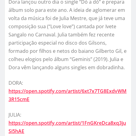
Dora lançou outro dia o single “Dó a dó” e prepara
álbum solo para este ano. A ideia de aglomerar em
volta da música foi de Julia Mestre, que já teve uma
composição sua (“Love love”) cantada por Ivete
Sangalo no Carnaval. Julia também fez recente
participação especial no disco dos Gilsons,
formado por filhos e netos do baiano Gilberto Gil, e
colheu elogios pelo álbum “Geminis” (2019). Julia e
Dora vêm lançando alguns singles em dobradinha.
DORA:
https://open.spotify.com/artist/6xt7x7TG8ExdvWM
3R15cmE
JULIA:
https://open.spotify.com/artist/1FnGKreDca8xq3ju
Si5hAE