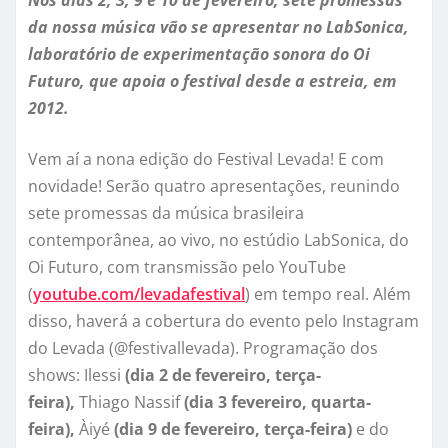
Nos dias 2, 3, 9 e 10 de fevereiro, sete promessas
da nossa música vão se apresentar no LabSonica,
laboratório de experimentação sonora do Oi
Futuro, que apoia o festival desde a estreia, em
2012.
Vem aí a nona edição do Festival Levada! E com
novidade! Serão quatro apresentações, reunindo
sete promessas da música brasileira
contemporânea, ao vivo, no estúdio LabSonica, do
Oi Futuro, com transmissão pelo YouTube
(
youtube.com/levadafestival
) em tempo real. Além
disso, haverá a cobertura do evento pelo Instagram
do Levada (@festivallevada). Programação dos
shows: Ilessi
(dia 2 de fevereiro, terça-
feira),
Thiago Nassif
(dia 3 fevereiro, quarta-
feira),
Àiyé
(dia 9 de fevereiro, terça-feira)
e do