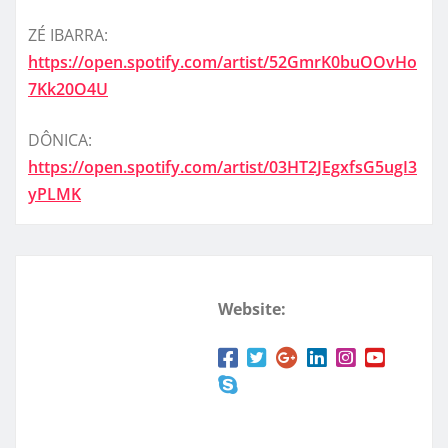
ZÉ IBARRA:
https://open.spotify.com/artist/52GmrK0buOOvHo
7Kk20O4U
DÔNICA:
https://open.spotify.com/artist/03HT2JEgxfsG5ugI3
yPLMK
Website: