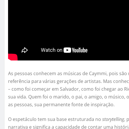
As pessoas conhecem as músicas de Caymmi, pois são m
referência para várias gerações de artistas. Mas conh
– como foi começar em Salvador, como foi chegar ao Rio
sua vida. Quem foi o marido, o pai, o amigo, o músico, o
as pessoas, sua permanente fonte de inspiração.
O espetáculo tem sua base estruturada no
storytelling
, 
narrativa e significa a capacidade de contar uma histór