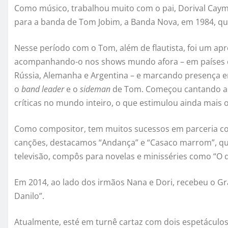
Como músico, trabalhou muito com o pai, Dorival Caymm
para a banda de Tom Jobim, a Banda Nova, em 1984, qu
Nesse período com o Tom, além de flautista, foi um ap
acompanhando-o nos shows mundo afora – em países co
Rússia, Alemanha e Argentina – e marcando presença e
o
band leader
e o
sideman
de Tom. Começou cantando as 
críticas no mundo inteiro, o que estimulou ainda mais o
Como compositor, tem muitos sucessos em parceria com
canções, destacamos “Andança” e “Casaco marrom”, qu
televisão, compôs para novelas e minisséries como “O 
Em 2014, ao lado dos irmãos Nana e Dori, recebeu o G
Danilo”.
Atualmente, esté em turnê cartaz com dois espetácul