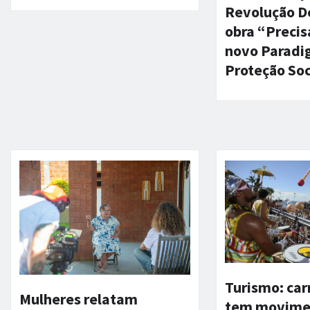
Revolução De
obra “Preci
novo Parad
Proteção Soc
Turismo: ca
Mulheres relatam
tem movime