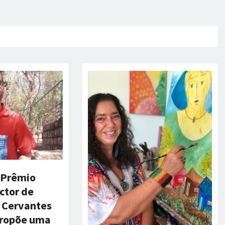
 Prêmio
ector de
l Cervantes
propõe uma