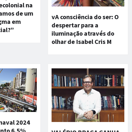
colonial na
samos de um
vA consciência do ser: O
igma em
despertar para a
ial?”
iluminação através do
olhar de Isabel Cris M
rnaval 2024
nto 6,5%