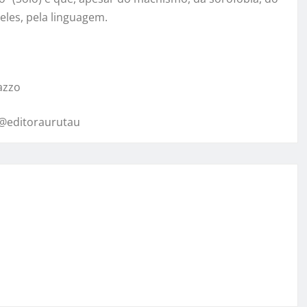
eles, pela linguagem.
azzo
m @editoraurutau