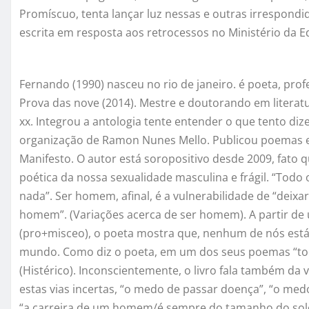
Promíscuo, tenta lançar luz nessas e outras irrespondid
escrita em resposta aos retrocessos no Ministério da 
Fernando (1990) nasceu no rio de janeiro. é poeta, prof
Prova das nove (2014). Mestre e doutorando em literatura
xx. Integrou a antologia tente entender o que tento diz
organização de Ramon Nunes Mello. Publicou poemas e
Manifesto. O autor está soropositivo desde 2009, fato
poética da nossa sexualidade masculina e frágil. “Tod
nada”. Ser homem, afinal, é a vulnerabilidade de “deixar
homem”. (Variações acerca de ser homem). A partir de um
(pro+misceo), o poeta mostra que, nenhum de nós está i
mundo. Como diz o poeta, em um dos seus poemas “tod
(Histérico). Inconscientemente, o livro fala também da
estas vias incertas, “o medo de passar doença”, “o medo
“a carreira de um homem/é sempre do tamanho do solo”