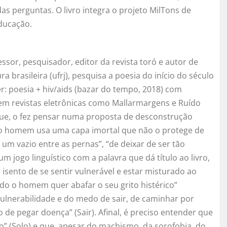
as perguntas. O livro integra o projeto MilTons de
Educação.
essor, pesquisador, editor da revista toró e autor de
 brasileira (ufrj), pesquisa a poesia do início do século
er: poesia + hiv/aids (bazar do tempo, 2018) com
m revistas eletrônicas como Mallarmargens e Ruído
 que, o fez pensar numa proposta de desconstrução
o o homem usa uma capa imortal que não o protege de
 um vazio entre as pernas”, “de deixar de ser tão
 jogo linguístico com a palavra que dá título ao livro,
sento de se sentir vulnerável e estar misturado ao
o o homem quer abafar o seu grito histérico”
 vulnerabilidade e do medo de sair, de caminhar por
 de pegar doença” (Sair). Afinal, é preciso entender que
 (Solo) e que, apesar do machismo, da sorofobia, do