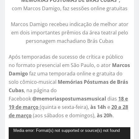
“MEMÓRIAS PÓSTUMAS DE BRÁS CUBAS”,
com Marcos Damigo, faz sessões online gratuitas
Marcos Damigo recebeu indicação de melhor ator
em dois importantes prêmios da área teatral pelo
personagem machadiano Brás Cubas
Após temporadas de sucesso de crítica e público
no formato presencial em São Paulo, o ator
Marcos
Damigo
faz uma temporada online e gratuita do
solo cômico-musical
Memórias Póstumas de Brás
Cubas
, na página do
Facebook
@memoriaspostumasmusical
dias
18 e
19 de março
(quinta e sexta-feira),
às 14h
e
20 a 28
de março
(aos sábados e domingos),
às 20h
.
T
Media error: Format(s) not supported or source(s) not found