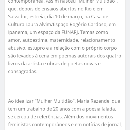
contemporânea. Assim nasceu “
Mulher Multid
ão”,
que, depois de ensaios abertos no Rio e em
Salvador, estreia, dia 10 de março, na Casa de
Cultura Laura Alvim/Espaço Rogério Cardoso, em
Ipanema,
um espaço da FUNARJ.
Temas como
amor,
autoestima, maternidade,
relacionamento
abusivo, estupro e a relação com o pró
prio corpo
s
ão levados
à
cena em poemas autorais dos quatro
livros da artista e obras de poetas novas e
consagradas.
Ao idealizar
“
Mulher Multid
ão”, Maria Rezende, que
tem um trabalho de 20 anos com a poesia falada,
se cercou de refer
ê
ncias. Al
ém dos movimentos
feministas contemporâneos e em notícias de jornal,