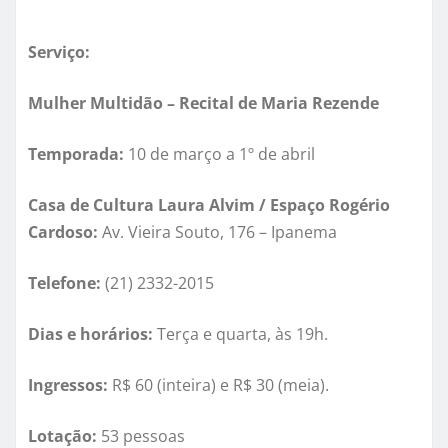
Serviço:
Mulher Multid
ão –
Recital de Maria Rezende
Temporada:
10 de março a 1
º de abril
Casa de Cultura Laura Alvim / Espaço Rogério
Cardoso:
Av. Vieira Souto, 176 – Ipanema
Telefone:
(21) 2332-2015
Dias e horá
rios:
Terç
a e quarta,
à
s
19h
.
Ingressos:
R$ 60 (inteira) e R$ 30 (meia).
Lotação:
53 pessoas