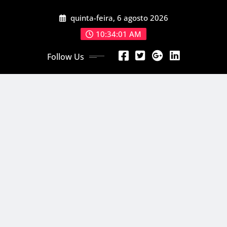
Skip
quinta-feira, 6 agosto 2026
to
content
10:34:03 AM
Follow Us