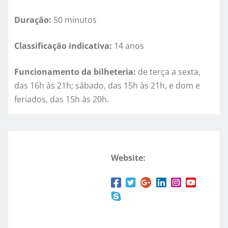
Dura
ção:
50 minutos
Classificaçã
o indicativa:
14
anos
Funcionamento da bilheteria:
de terç
a a sexta,
das 16h
à
s 21h; sábado, das 15h
à
s 21h, e dom e
feriados, das 15h
à
s 20h.
Website: