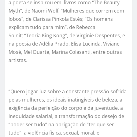
a poeta se inspirou em livros como “
The Beauty
Myth
”, de Naomi Wolf; “Mulheres que correm com
lobos”, de Clarissa Pinkola Estés; “Os homens
explicam tudo para mim”
, de Rebecca
Solnit;
“
Teoria King Kong
”, de Virginie Despentes, e
na poesia de Adélia Prado, Elisa Lucinda, Viviane
Mosé, Mel Duarte, Marina Colasanti, entre outras
artistas.
“Quero jogar luz sobre a constante pressão sofrida
pelas mulheres, os ideais inatingíveis de beleza, a
exig
ê
ncia da perfeição do corpo e da juventude, a
inequidade salarial, a transformação do desejo de
“poder ser tudo” na obrigaçã
o de
“ter que ser
tudo”, a viol
ê
ncia f
ísica, sexual, moral, e