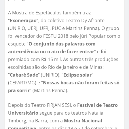
A Mostra de Espetáculos
também traz
“
Exoneração
”, do coletivo Teatro Dy Afronte
(UNIRIO, UERJ, UFRJ, PUC e Martins Penna). O grupo
foi vencedor do FESTU 2018 pelo Júri Popular com o
esquete “
O conjunto das palavras com
antecedência ou o ato de fazer entrar
” e foi
premiado com R$ 15 mil. As outras três produções
escolhidas são do Rio de Janeiro e de Minas:
“
Cabaré Sade
” (UNIRIO), “
Eclipse solar
”
(CEFART/MG) e “
Nossas bocas não foram feitas só
pra sorrir
” (Martins Penna).
Depois do Teatro FIRJAN SESI, o
Festival de Teatro
Universitário
segue para os teatros Natalia
Timberg, na Barra, com a
Mostra Nacional
Competitiva
, entre os dias 19 e 22 de setembro; e