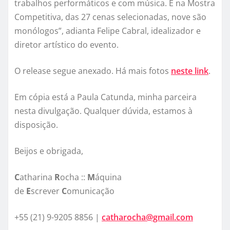
trabalhos performáticos e com música. E na Mostra
Competitiva, das 27 cenas selecionadas, nove são
monólogos”, adianta Felipe Cabral, idealizador e
diretor artístico do evento.
O release segue anexado. Há mais fotos
neste link
.
Em cópia está a Paula Catunda, minha parceira
nesta divulgação. Qualquer dúvida, estamos à
disposição.
Beijos e obrigada,
C
atharina
R
ocha ::
M
áquina
de
E
screver
C
omunicação
+55 (21) 9-9205 8856 |
catharocha@gmail.com